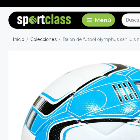
Inicio
Colecciones
Balon de futbol olymphus san luis n