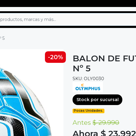
º 5
BALON DE FU
-20%
Nº 5
SKU: OLY0030
Stock por sucursal
Pocas Unidades.
Antes
$ 29.990
Ahora $ 23.992