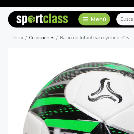
Inicio
Colecciones
Balon de futbol train cyclone n° 5