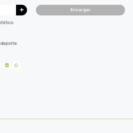
Encargar
tético.
e deporte.