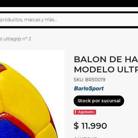
 ultragrip n° 2
BALON DE H
MODELO ULTR
SKU: BRS0019
Stock por sucursal
Agotado.
$ 11.990