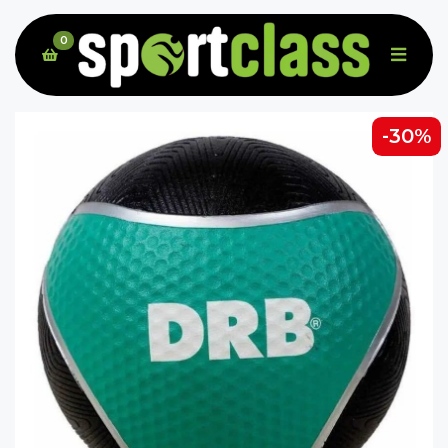
0
-30%