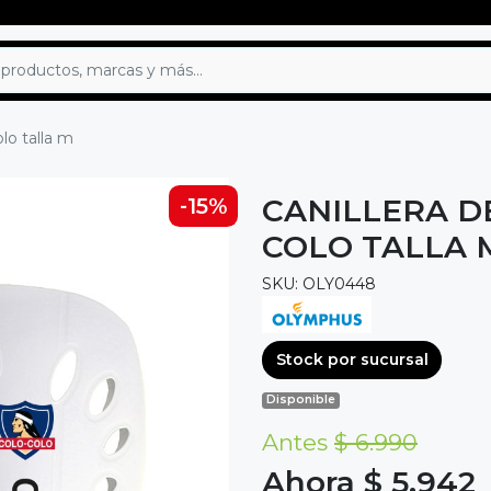
lo talla m
CANILLERA D
-15%
COLO TALLA 
SKU: OLY0448
Stock por sucursal
Disponible
Antes
$ 6.990
Ahora $ 5.942