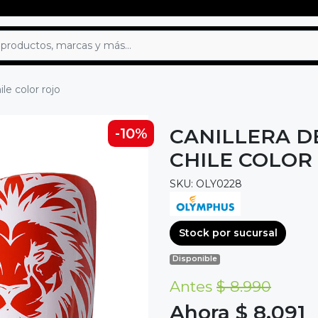
ile color rojo
CANILLERA D
-10%
CHILE COLOR
SKU: OLY0228
Stock por sucursal
Disponible
Antes
$ 8.990
Ahora $ 8.091