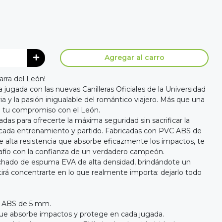
Agregar al carro
arra del León!
a jugada con las nuevas Canilleras Oficiales de la Universidad
oria y la pasión inigualable del romántico viajero. Más que una
e tu compromiso con el León.
adas para ofrecerte la máxima seguridad sin sacrificar la
cada entrenamiento y partido. Fabricadas con PVC ABS de
 alta resistencia que absorbe eficazmente los impactos, te
safío con la confianza de un verdadero campeón.
olchado de espuma EVA de alta densidad, brindándote un
tirá concentrarte en lo que realmente importa: dejarlo todo
C ABS de 5 mm.
a que absorbe impactos y protege en cada jugada.