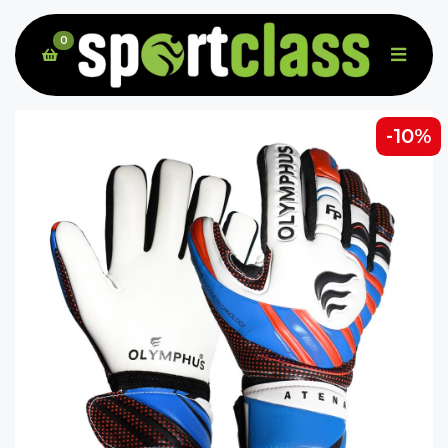
0
-10%