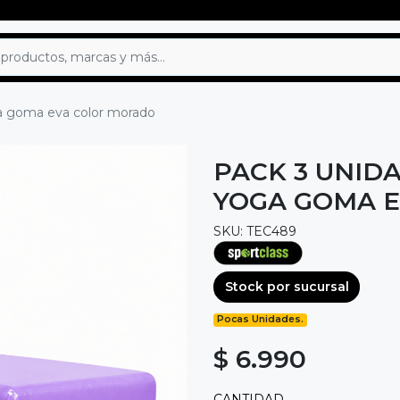
ga goma eva color morado
PACK 3 UNID
YOGA GOMA 
SKU: TEC489
Stock por sucursal
Pocas Unidades.
$ 6.990
CANTIDAD