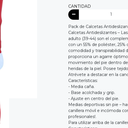
CANTIDAD
Pack de Calcetas Antideslizant
Calcetas Antideslizantes – La
adulto (39-44) son el complem
con un 55% de poliéster, 25% 
comodidad y transpirabilidad d
proporciona un agarre óptimo 
movimiento del pie dentro del
heridas de la piel. Posee teji
Atrévete a destacar en la can
Características:
- Media caña.
- Base acolchada y grip.
- Ajuste en centro del pie.
Medias deportivas sin pie – has
canillera móvil e incómoda co
profesionales!.
Para utilizar arriba de la canill