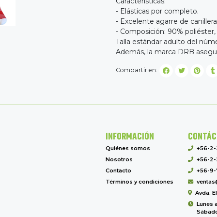
Características:
- Elásticas por completo.
- Excelente agarre de canillera
- Composición: 90% poliéster
Talla estándar adulto del núm
Además, la marca DRB asegura 
Compartir en:
INFORMACIÓN
CONTÁC
Quiénes somos
+56-2
Nosotros
+56-2-
Contacto
+56-9-
Términos y condiciones
ventas
Avda. E
Lunes a
Sábado 