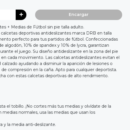
Encargar
es + Medias de Fútbol sin pie talla adulto.
s calcetas deportivas antideslizantes marca DRB en talla
ento perfecto para tus partidos de fútbol. Confeccionadas
de algodón, 10% de spandex y 10% de lycra, garantizan
urante el juego. Su diseño antideslizante en la zona del pie
en cada movimiento. Las calcetas antideslizantes evitan el
 calzado ayudando a disminuir la aparición de lesiones o
do de compresión en la caña. Apto para cualquier deportista.
cha con estas calcetas deportivas de alto rendimiento.
ta el tobillo. ¡No cortes más tus medias y olvídate de la
n medias normales, usa las medias que usan los
era y la media anti-deslizante.