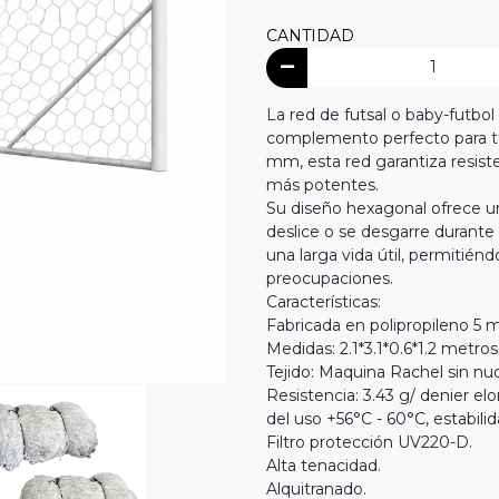
CANTIDAD
La red de futsal o baby-futbo
complemento perfecto para tu
mm, esta red garantiza resiste
más potentes.
Su diseño hexagonal ofrece un
deslice o se desgarre durante
una larga vida útil, permitién
preocupaciones.
Características:
Fabricada en polipropileno 5 
Medidas: 2.1*3.1*0.6*1.2 metros
Tejido: Maquina Rachel sin nu
Resistencia: 3.43 g/ denier 
del uso +56°C - 60°C, estabil
Filtro protección UV220-D.
Alta tenacidad.
Alquitranado.