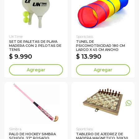
UKTime
Sportclass
SET DE PALETAS DE PLAYA
TUNEL DE
MADERA CON 2 PELOTAS DE
PSICOMOTRICIDAD 180 CM
TENIS
LARGO X 45 CM ANCHO
$ 9.990
$ 13.990
Agregar
Agregar
Simbra
Sportclass
PALO DE HOCKEY SIMBRA
TABLERO DE AJEDREZ DE
SCHOOL 37" ROSADO
MADERA MAGNETICO 30X30