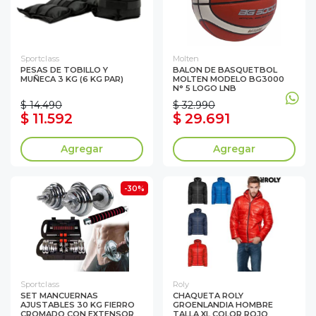
Sportclass
Molten
PESAS DE TOBILLO Y
BALON DE BASQUETBOL
MUÑECA 3 KG (6 KG PAR)
MOLTEN MODELO BG3000
N° 5 LOGO LNB
$ 14.490
$ 32.990
$ 11.592
$ 29.691
Agregar
Agregar
-30%
Sportclass
Roly
SET MANCUERNAS
CHAQUETA ROLY
AJUSTABLES 30 KG FIERRO
GROENLANDIA HOMBRE
CROMADO CON EXTENSOR
TALLA XL COLOR ROJO