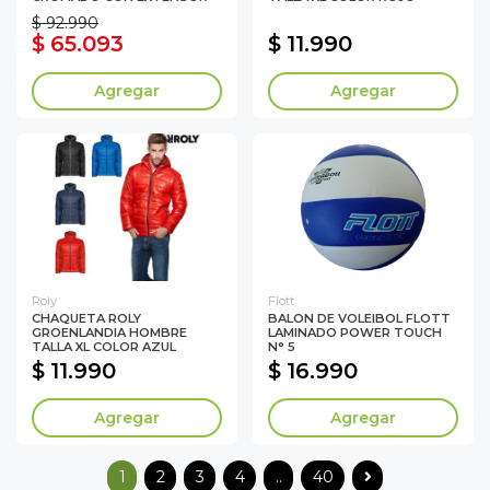
$ 92.990
$ 65.093
$ 11.990
Agregar
Agregar
Roly
Flott
CHAQUETA ROLY
BALON DE VOLEIBOL FLOTT
GROENLANDIA HOMBRE
LAMINADO POWER TOUCH
TALLA XL COLOR AZUL
N° 5
$ 11.990
$ 16.990
Agregar
Agregar
1
2
3
4
..
40