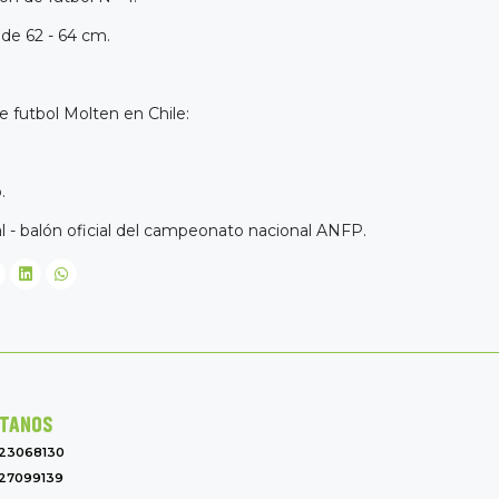
 de 62 - 64 cm.
e futbol Molten en Chile:
.
al - balón oficial del campeonato nacional ANFP.
TANOS
-23068130
27099139