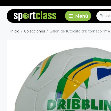
Inicio
Colecciones
Balon de futbolito drb tornado n° 4