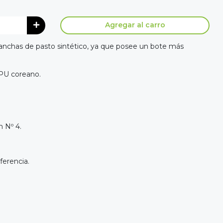
Agregar al carro
 canchas de pasto sintético, ya que posee un bote más
 PU coreano.
n Nº 4.
ferencia.