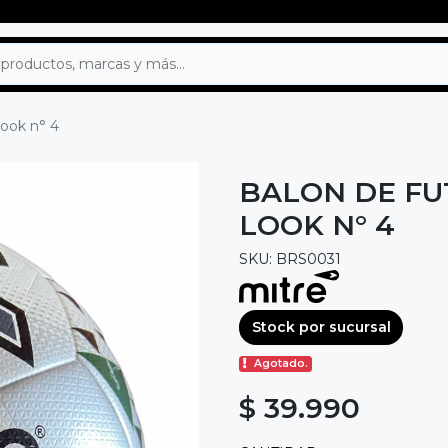
look n° 4
BALON DE FU
LOOK N° 4
SKU: BRS0031
Stock por sucursal
Agotado.
$ 39.990