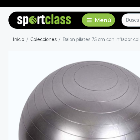
Inicio
Colecciones
Balon pilates 75 cm con inflador col