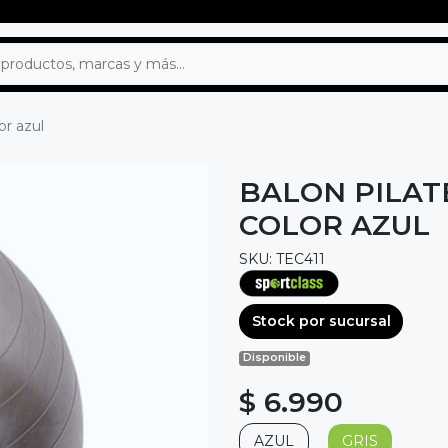
or azul
BALON PILAT
COLOR AZUL
SKU: TEC411
Stock por sucursal
Disponible
$ 6.990
AZUL
GRIS