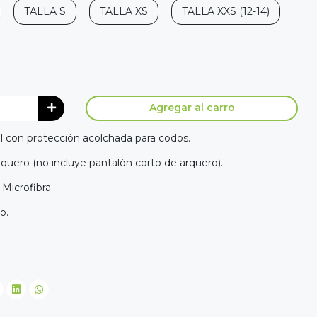
TALLA S
TALLA XS
TALLA XXS (12-14)
Agregar al carro
l con protección acolchada para codos.
rquero (no incluye pantalón corto de arquero).
 Microfibra.
o.