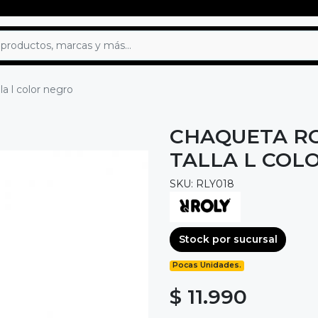
a l color negro
CHAQUETA R
TALLA L COL
SKU: RLY018
Stock por sucursal
Pocas Unidades.
$ 11.990