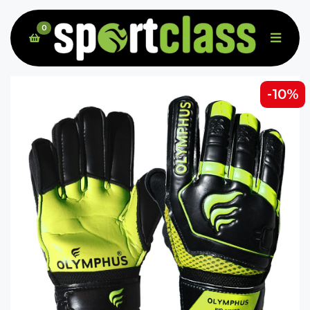
0
-10%