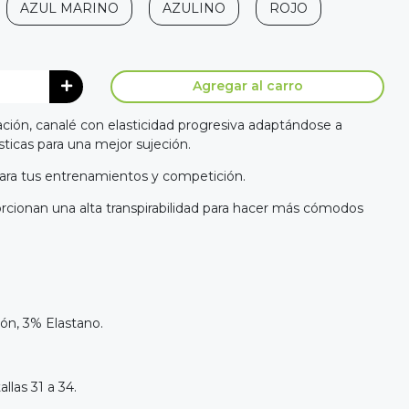
AZUL MARINO
AZULINO
ROJO
Agregar al carro
ación, canalé con elasticidad progresiva adaptándose a
ticas para una mejor sujeción.
ra tus entrenamientos y competición.
orcionan una alta transpirabilidad para hacer más cómodos
ón, 3% Elastano.
llas 31 a 34.