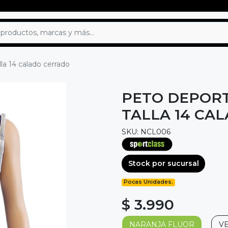
lla 14 calado cerrado
PETO DEPORT
TALLA 14 CA
SKU: NCL006
Stock por sucursal
Pocas Unidades.
$ 3.990
NARANJA FLUOR
V