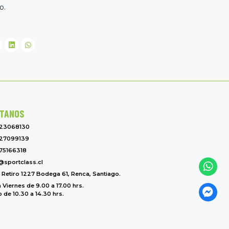
o.
TANOS
-23068130
27099139
75166318
@sportclass.cl
l Retiro 1227 Bodega 61, Renca, Santiago.
 Viernes de 9.00 a 17.00 hrs.
de 10.30 a 14.30 hrs.