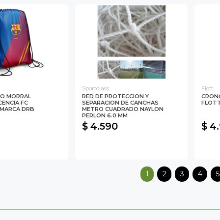
Sportclass
Flott
PO MORRAL
RED DE PROTECCION Y
CRON
CENCIA FC
SEPARACION DE CANCHAS
FLOTT
 MARCA DRB
METRO CUADRADO NAYLON
PERLON 6.0 MM
$ 4.590
$ 4
1
2
3
4
5