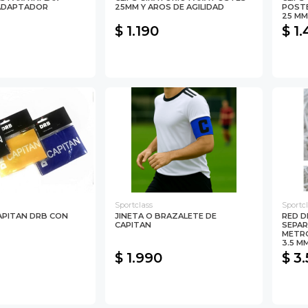
 ADAPTADOR
25MM Y AROS DE AGILIDAD
POSTE
25 MM
$ 1.190
$ 1
Sportclass
Sportc
CAPITAN DRB CON
JINETA O BRAZALETE DE
RED D
CAPITAN
SEPAR
METRO
3.5 M
$ 1.990
$ 3